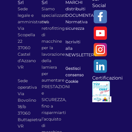
Srl
Srl
MARCHI
Social
Sede
Siamo
distribuiti
legale e
specializzati
DOCUMENTAZIONE
amministrativa
nel
Normativa
Via
retrofitting
sicurezza
Scopella
di
22
macchine
Iscriviti
37060
per la
alla
Castel
lavorazione
NEWSLETTER
d’Azzano
della
VR
lamiera
Gestisci
per
consenso
Certificazioni
aumentare
Sede
Cookie
PRESTAZIONI
operativa
e
Via
SICUREZZA,
Bovolino
fino a
18/b
risparmiarti
37060
l’acquisto
Buttapietra
di
VR