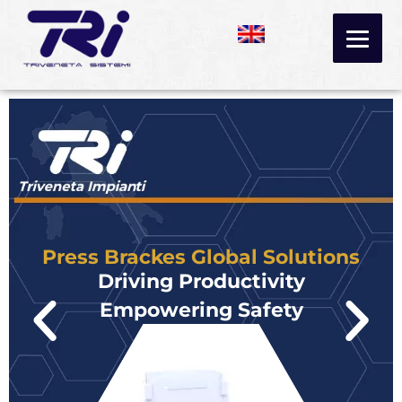
Vai
al
contenuto
Press Brackes Global Solutions
Driving Productivity
Empowering Safety