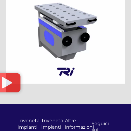
Triveneta
Triveneta
Altre
Seguici
Impianti
Impianti
informazioni
sui