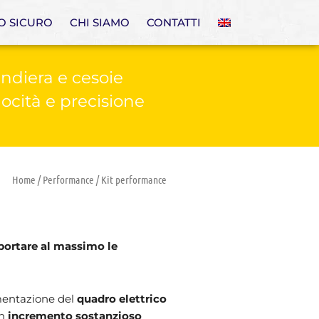
 SICURO
CHI SIAMO
CONTATTI
andiera e cesoie
locità e precisione
Home
/
Performance
/ Kit performance
portare al massimo le
ementazione del
quadro elettrico
un
incremento sostanzioso