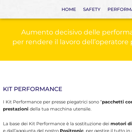
HOME
SAFETY
PERFORM
Aumento decisivo delle performan
per rendere il lavoro dell’operatore
KIT PERFORMANCE
I Kit Performance per presse piegatrici sono “
pacchetti co
prestazioni
della tua macchina utensile.
La base dei Kit Performance è la sostituzione dei
motori di
e dall’aggiunta del nostro
Positronic
, per gestire il tutto 