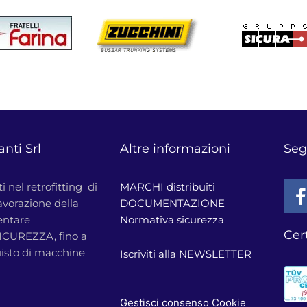
nti Srl
Altre informazioni
Seg
i nel retrofitting di
MARCHI distribuiti
avorazione della
DOCUMENTAZIONE
entare
Normativa sicurezza
Cert
ICUREZZA, fino a
uisto di macchine
Iscriviti alla NEWSLETTER
Gestisci consenso Cookie