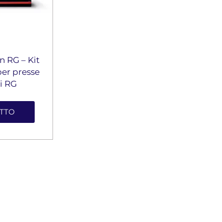
n RG – Kit
er presse
i RG
UTTO