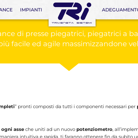
ANCE
IMPIANTI
ADEGUAMENTO
ce di presse piegatrici, piegatrici a b
 più facile ed agile massimizzandone ve
mpleti
” pronti composti da tutti i componenti necessari per
 ogni asse
che uniti ad un nuovo
potenziometro
, all’impl
in maniera intuitiva e rapida, ti faranno ottenere fin da subito 