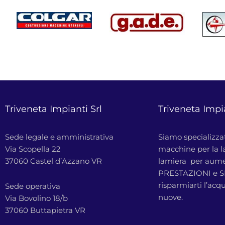
Triveneta Impianti Srl
Triveneta Impia
Sede legale e amministrativa
Siamo specializzat
Via Scopella 22
macchine per la l
37060 Castel d’Azzano VR
lamiera per aum
PRESTAZIONI e S
risparmiarti l’acq
Sede operativa
nuove.
Via Bovolino 18/b
37060 Buttapietra VR