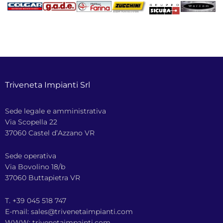
Triveneta Impianti Srl
Sede legale e amministrativa
Via Scopella 22
37060 Castel d’Azzano VR
Sede operativa
Via Bovolino 18/b
37060 Buttapietra VR
T. +39 045 518 747
E-mail: sales@trivenetaimpianti.com
WWW: trivenetaimpainti.com