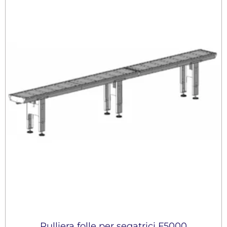
Rulliera folle per segatrici F5000