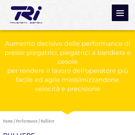
Aumento decisivo delle performance di
presse piegatrici, piegatrici a bandiera e
cesoie
per rendere il lavoro dell’operatore più
facile ed agile massimizzandone
velocità e precisione
Home
/
Performance
/ Rulliere