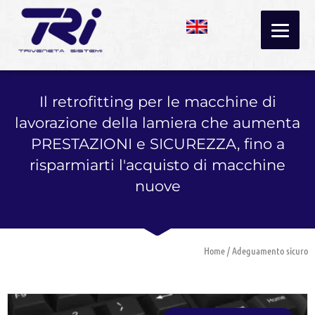
Vai
al
contenuto
Il retrofitting per le macchine di
lavorazione della lamiera che aumenta
PRESTAZIONI e SICUREZZA, fino a
risparmiarti l'acquisto di macchine
nuove
Home
/ Adeguamento sicuro
P
P
P
P