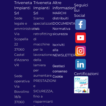
Triveneta
Triveneta
Altre
Seguici
Impianti
Impianti
informazioni
sui
Srl
Srl
MARCHI
Social
Sede
Siamo
distribuiti
legale e
specializzati
DOCUMENTAZIONE
amministrativa
nel
Normativa
Via
retrofitting
sicurezza
Scopella
di
22
macchine
Iscriviti
37060
per la
alla
Castel
lavorazione
NEWSLETTER
d’Azzano
della
VR
lamiera
Gestisci
per
consenso
Certificazioni
aumentare
Sede
Cookie
PRESTAZIONI
operativa
e
Via
SICUREZZA,
Bovolino
fino a
18/b
risparmiarti
37060