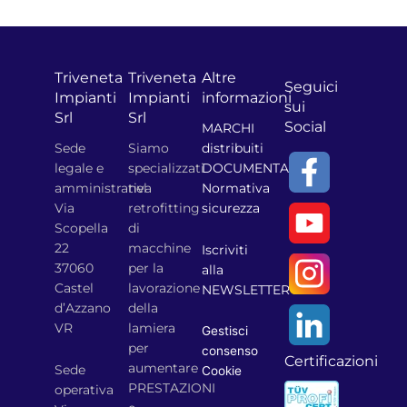
Triveneta
Triveneta
Altre
Seguici
Impianti
Impianti
informazioni
sui
Srl
Srl
Social
MARCHI
Sede
Siamo
distribuiti
legale e
specializzati
DOCUMENTAZIONE
amministrativa
nel
Normativa
Via
retrofitting
sicurezza
Scopella
di
22
macchine
Iscriviti
37060
per la
alla
Castel
lavorazione
NEWSLETTER
d’Azzano
della
VR
lamiera
Gestisci
per
consenso
Certificazioni
aumentare
Sede
Cookie
PRESTAZIONI
operativa