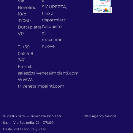
e
Via
SICUREZZA,
Bovolino
fino a
18/b
risparmiarti
37060
l’acquisto
Buttapietra
di
VR
macchine
nuove.
T. +39
045 518
747
E-mail:
sales@trivenetaimpianti.com
WWW:
trivenetaimpainti.com
© 2006 / 2026 – Triveneta Impianti
Web Agency Verona
S.r.l. – Via Scopella, 22 – 37060
Castel d’Azzano Italy – tel.