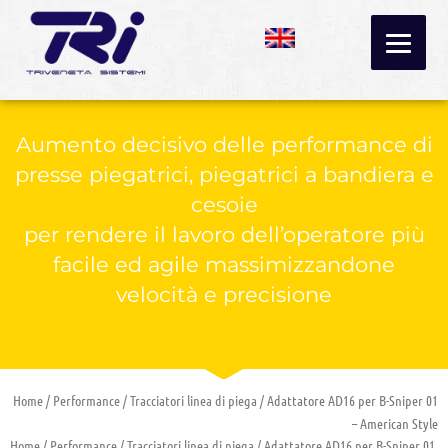
Vai
al
contenuto
Aumento decisivo delle performance di
presse piegatrici, piegatrici a bandiera e
cesoie
per rendere il lavoro dell’operatore più
facile ed agile massimizzandone
velocità e precisione
Home
/
Performance
/
Tracciatori linea di piega
/ Adattatore AD16 per B-Sniper 01
– American Style
Home
/
Performance
/
Tracciatori linea di piega
/ Adattatore AD16 per B-Sniper 01