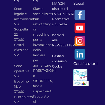
Srl
Srl
Social
MARCHI
Sede
Siamo
distribuiti
legale e
specializzati
DOCUMENTAZIONE
amministrativa
nel
Normativa
Via
retrofitting
sicurezza
Scopella
di
22
macchine
Iscriviti
37060
per la
alla
Castel
lavorazione
NEWSLETTER
d’Azzano
della
VR
lamiera
Gestisci
per
consenso
Certificazioni
aumentare
Sede
Cookie
PRESTAZIONI
operativa
e
Via
SICUREZZA,
Bovolino
fino a
18/b
risparmiarti
37060
l’acquisto
Buttapietra
di
VR