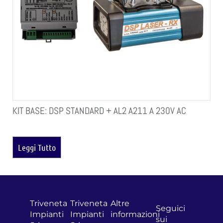
KIT BASE: DSP STANDARD + AL2 A211 A 230V AC
Leggi Tutto
Triveneta
Triveneta
Altre
Seguici
Impianti
Impianti
informazioni
sui