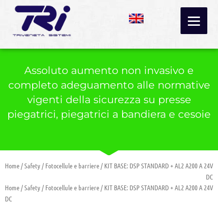
Vai
al
contenuto
Assoluto aumento non invasivo e
completo adeguamento alle normative
vigenti della sicurezza su presse
piegatrici, piegatrici a bandiera e cesoie
Home
/
Safety
/
Fotocellule e barriere
/ KIT BASE: DSP STANDARD + AL2 A200 A 24V
DC
Home
/
Safety
/
Fotocellule e barriere
/ KIT BASE: DSP STANDARD + AL2 A200 A 24V
DC