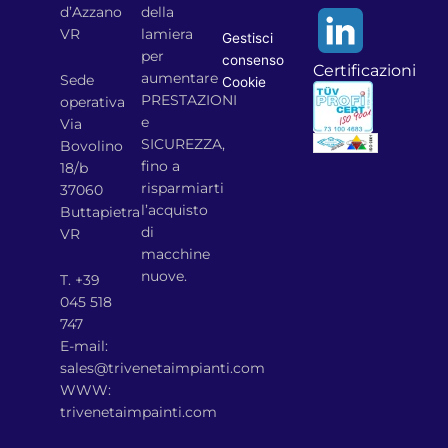
d’Azzano
della
VR
lamiera
Gestisci
per
consenso
Certificazioni
aumentare
Sede
Cookie
PRESTAZIONI
operativa
e
Via
SICUREZZA,
Bovolino
fino a
18/b
risparmiarti
37060
l’acquisto
Buttapietra
di
VR
macchine
nuove.
T. +39
045 518
747
E-mail:
sales@trivenetaimpianti.com
WWW:
trivenetaimpainti.com