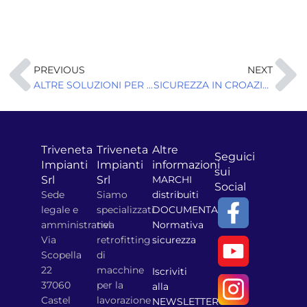
Precedente
S
PREVIOUS
NEXT
ALTRE SOLUZIONI PER FAR ANDARE D’ACCORDO PRESSE SINCRONIZZATE E SICUREZZA SUL LAVORO
SICUREZZA IN CROAZIA: evento di presentazione dei sistemi e prodotti Triveneta Impianti
Triveneta
Triveneta
Altre
Seguici
Impianti
Impianti
informazioni
sui
Srl
Srl
MARCHI
Social
Sede
Siamo
distribuiti
legale e
specializzati
DOCUMENTAZIONE
amministrativa
nel
Normativa
Via
retrofitting
sicurezza
Scopella
di
22
macchine
Iscriviti
37060
per la
alla
Castel
lavorazione
NEWSLETTER